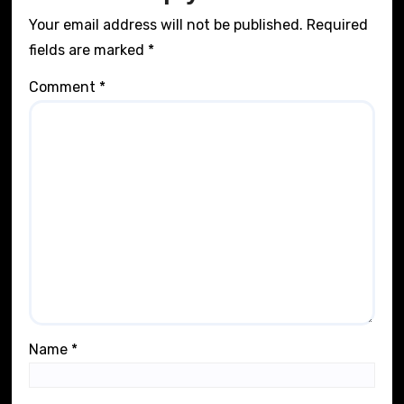
Your email address will not be published.
Required
fields are marked
*
Comment
*
Name
*