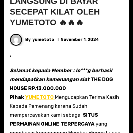
LANGSUNG DI BAYAR
SECEPAT KILAT OLEH
YUMETOTO 🔥🔥🔥
By
yumetoto
November 1, 2024
Selamat kepada Member : lo***g berhasil
mendapatkan kemenangan slot
THE DOG
HOUSE RP.13,000.000
Pihak
YUMETOTO
Mengucapkan Terima Kasih
Kepada Pemenang karena Sudah
mempercayakan kami sebagai
SITUS
PERMAINAN ONLINE TERPERCAYA
yang
membayar kemenangan Member Hingga Lunas.