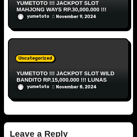
YUMETOTO !!! JACKPOT SLOT
MAHJONG WAYS RP.30,000.000 !!!
LUNAS LANGSUNG DI BAYAR
yumetoto
November 9, 2024
SECEPAT KILAT OLEH YUMETOTO 🔥
🔥🔥
Uncategorized
YUMETOTO !!! JACKPOT SLOT WILD
BANDITO RP.15,000.000 !!! LUNAS
LANGSUNG DI BAYAR SECEPAT KILAT
yumetoto
November 8, 2024
OLEH YUMETOTO 🔥🔥🔥
Leave a Reply