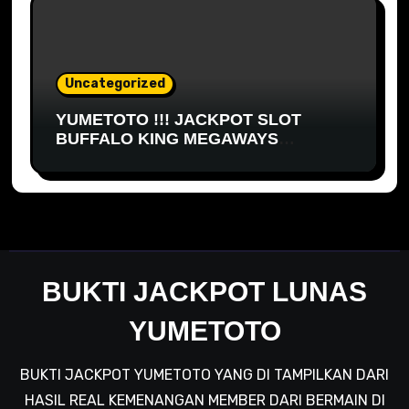
Uncategorized
YUMETOTO !!! JACKPOT SLOT
BUFFALO KING MEGAWAYS
RP.13,000.000 !!! LUNAS LANGSUNG
DI BAYAR SECEPAT KILAT OLEH
YUMETOTO 🔥🔥🔥
BUKTI JACKPOT LUNAS
YUMETOTO
BUKTI JACKPOT YUMETOTO YANG DI TAMPILKAN DARI
HASIL REAL KEMENANGAN MEMBER DARI BERMAIN DI