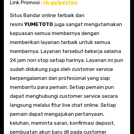
Link Promosi :
rb.gy/pzxten
Situs Bandar online terbaik dan
resmi
YUMETOTO
juga sangat mengutamakan
kepuasan semua membernya dengan
memberikan layanan terbaik untuk semua
membernya. Layanan tersebut bekerja selama
24 jam non stop setiap harinya. Layanan ini pun
sudah didukung juga oleh customer service
berpengalaman dan profesional yang siap
membantu para pemain. Setiap pemain pun
dapat menghubungi customer service secara
langsung melalui fitur live chat online. Setiap
pemain dapat mengajukan pertanyaan,
keluhan, meminta saran, konfirmasi deposit,
pembuatan akun baru dll pada customer