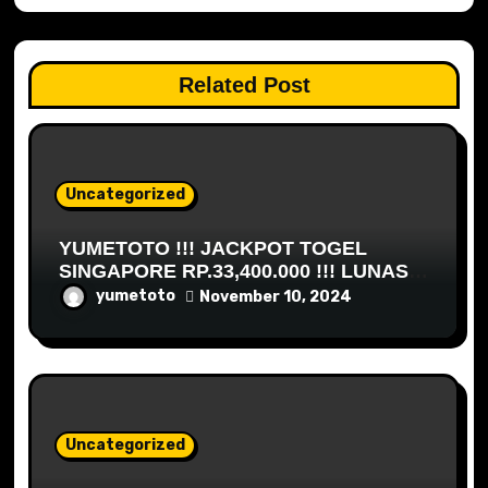
n
Related Post
Uncategorized
YUMETOTO !!! JACKPOT TOGEL
SINGAPORE RP.33,400.000 !!! LUNAS
LANGSUNG DI BAYAR SECEPAT KILAT
yumetoto
November 10, 2024
OLEH YUMETOTO 🔥🔥🔥
Uncategorized