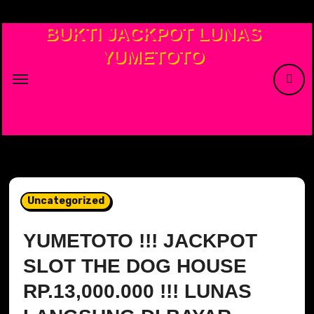
Skip
to
BUKTI JACKPOT LUNAS
content
YUMETOTO
BUKTI JACKPOT YUMETOTO YANG DI
TAMPILKAN DARI HASIL REAL KEMENANGAN
MEMBER DARI BERMAIN DI YUMETOTO
Uncategorized
YUMETOTO !!! JACKPOT
SLOT THE DOG HOUSE
RP.13,000.000 !!! LUNAS