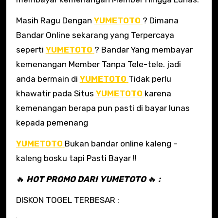
Masih Ragu Dengan
YUMETOTO
? Dimana
Bandar Online sekarang yang Terpercaya
seperti
YUMETOTO
? Bandar Yang membayar
kemenangan Member Tanpa Tele-tele. jadi
anda bermain di
YUMETOTO
Tidak perlu
khawatir pada Situs
YUMETOTO
karena
kemenangan berapa pun pasti di bayar lunas
kepada pemenang
YUMETOTO
Bukan bandar online kaleng –
kaleng bosku tapi Pasti Bayar !!
🔥
HOT PROMO DARI YUMETOTO
🔥
:
DISKON TOGEL TERBESAR :