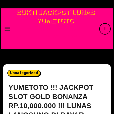
Skip
to
BUKTI JACKPOT LUNAS
content
YUMETOTO
BUKTI JACKPOT YUMETOTO YANG DI
TAMPILKAN DARI HASIL REAL KEMENANGAN
MEMBER DARI BERMAIN DI YUMETOTO
Uncategorized
YUMETOTO !!! JACKPOT
SLOT GOLD BONANZA
RP.10,000.000 !!! LUNAS