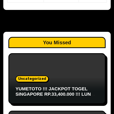
You Missed
Uncategorized
YUMETOTO !!! JACKPOT TOGEL
SINGAPORE RP.33,400.000 !!! LUNAS
LANGSUNG DI BAYAR SECEPAT
KILAT OLEH YUMETOTO 🔥🔥🔥