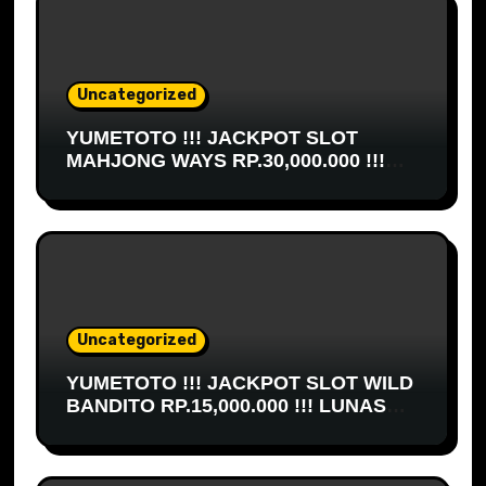
Uncategorized
YUMETOTO !!! JACKPOT SLOT
MAHJONG WAYS RP.30,000.000 !!!
LUNAS LANGSUNG DI BAYAR
SECEPAT KILAT OLEH YUMETOTO 🔥
🔥🔥
Uncategorized
YUMETOTO !!! JACKPOT SLOT WILD
BANDITO RP.15,000.000 !!! LUNAS
LANGSUNG DI BAYAR SECEPAT
KILAT OLEH YUMETOTO 🔥🔥🔥