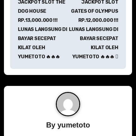
JACKPOT SLOT THE
JACKPOT SLOT
s
DOG HOUSE
GATES OF OLYMPUS
RP.13,000.000 !!!
RP.12,000.000 !!!
t
LUNAS LANGSUNG DI
LUNAS LANGSUNG DI
n
BAYAR SECEPAT
BAYAR SECEPAT
a
KILAT OLEH
KILAT OLEH
YUMETOTO 🔥🔥🔥
YUMETOTO 🔥🔥🔥
v
i
g
a
t
i
By
yumetoto
o