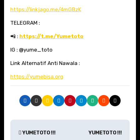
https://linkjago.me/4mGBzK
TELEGRAM :
📲 :
https://t.me/Yumetoto
IG : @yume_toto
Link Alternatif Anti Nawala :
https://yumebisa.org
P
YUMETOTO !!!
YUMETOTO !!!
o