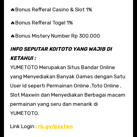
🔥Bonus Refferal Casino & Slot 1%
🔥Bonus Refferal Togel 1%
🔥Bonus Mistery Number Rp 300.000
INFO SEPUTAR KOITOTO YANG WAJIB DI
KETAHUI :
YUMETOTO Merupakan Situs Bandar Online
yang Menyediakan Banyak Games dengan Satu
User Id seperti Permainan Online ,Toto Online ,
Slot Maxwin dan Menyediakan Berbagai macam
permainan yang seru dan menarik di
YUMETOTO.
Link Login :
rb.gy/pzxten