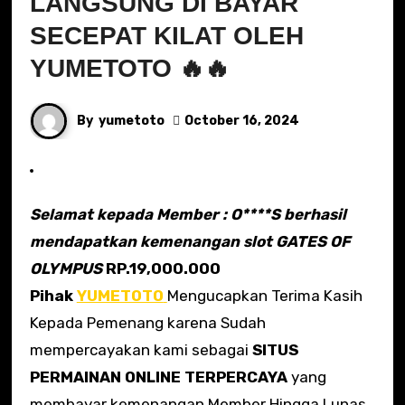
LANGSUNG DI BAYAR
SECEPAT KILAT OLEH
YUMETOTO 🔥🔥
By
yumetoto
October 16, 2024
Selamat kepada Member : O****S berhasil
mendapatkan kemenangan slot GATES OF
OLYMPUS
RP.19,000.000
Pihak
YUMETOTO
Mengucapkan Terima Kasih
Kepada Pemenang karena Sudah
mempercayakan kami sebagai
SITUS
PERMAINAN ONLINE TERPERCAYA
yang
membayar kemenangan Member Hingga Lunas.