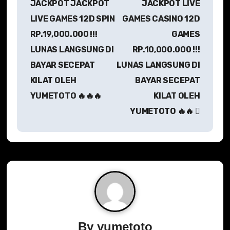
JACKPOT JACKPOT
JACKPOT LIVE
s
LIVE GAMES 12D SPIN
GAMES CASINO 12D
RP.19,000.000 !!!
GAMES
t
LUNAS LANGSUNG DI
RP.10,000.000 !!!
n
BAYAR SECEPAT
LUNAS LANGSUNG DI
a
KILAT OLEH
BAYAR SECEPAT
YUMETOTO 🔥🔥🔥
KILAT OLEH
v
YUMETOTO 🔥🔥
i
g
a
t
i
By
yumetoto
o