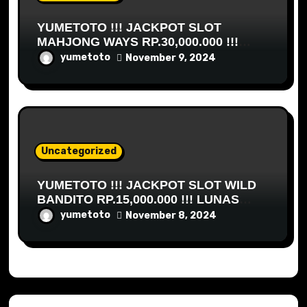
YUMETOTO !!! JACKPOT SLOT
MAHJONG WAYS RP.30,000.000 !!!
LUNAS LANGSUNG DI BAYAR
yumetoto
November 9, 2024
SECEPAT KILAT OLEH YUMETOTO 🔥
🔥🔥
Uncategorized
YUMETOTO !!! JACKPOT SLOT WILD
BANDITO RP.15,000.000 !!! LUNAS
LANGSUNG DI BAYAR SECEPAT KILAT
yumetoto
November 8, 2024
OLEH YUMETOTO 🔥🔥🔥