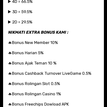
▶️ 4D = 66.5%
▶️ 3D = 59.5%
▶️ 2D = 29.5%
NIKMATI EXTRA BONUS KAMI :
🔥Bonus New Member 10%
🔥Bonus Harian 5%
🔥Bonus Ajak Teman 10 %
🔥Bonus Cashback Turnover LiveGame 0.5%
🔥Bonus Rolingan Slot 0.5%
🔥Bonus Rolingan Casino 1%
🔥Bonus Freechips Dowload APK