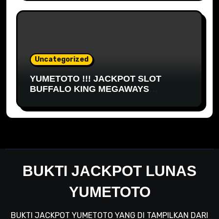
Uncategorized
YUMETOTO !!! JACKPOT SLOT
BUFFALO KING MEGAWAYS
RP.13,000.000 !!! LUNAS LANGSUNG
DI BAYAR SECEPAT KILAT OLEH
YUMETOTO 🔥🔥🔥
BUKTI JACKPOT LUNAS
YUMETOTO
BUKTI JACKPOT YUMETOTO YANG DI TAMPILKAN DARI