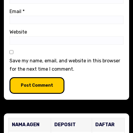
Email
*
Website
Save my name, email, and website in this browser
for the next time I comment.
NAMA AGEN
DEPOSIT
DAFTAR