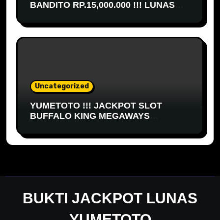
BANDITO RP.15,000.000 !!! LUNAS
LANGSUNG DI BAYAR SECEPAT
KILAT OLEH YUMETOTO 🔥🔥🔥
Uncategorized
YUMETOTO !!! JACKPOT SLOT
BUFFALO KING MEGAWAYS
RP.13,000.000 !!! LUNAS LANGSUNG
DI BAYAR SECEPAT KILAT OLEH
YUMETOTO 🔥🔥🔥
BUKTI JACKPOT LUNAS
YUMETOTO