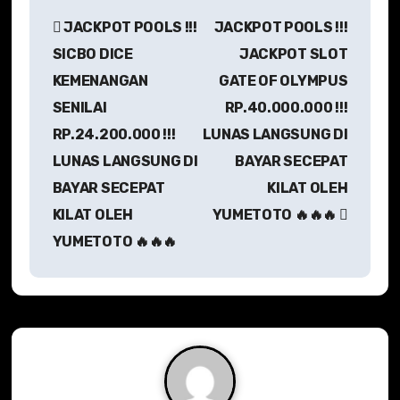
P
JACKPOT POOLS !!!
JACKPOT POOLS !!!
o
SICBO DICE
JACKPOT SLOT
s
KEMENANGAN
GATE OF OLYMPUS
SENILAI
RP.40.000.000 !!!
t
RP.24.200.000 !!!
LUNAS LANGSUNG DI
n
LUNAS LANGSUNG DI
BAYAR SECEPAT
a
BAYAR SECEPAT
KILAT OLEH
KILAT OLEH
YUMETOTO 🔥🔥🔥
v
YUMETOTO 🔥🔥🔥
i
g
a
t