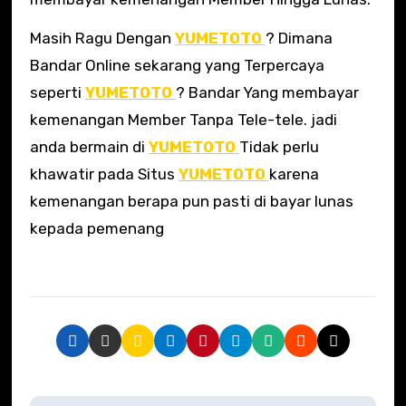
Masih Ragu Dengan
YUMETOTO
? Dimana
Bandar Online sekarang yang Terpercaya
seperti
YUMETOTO
? Bandar Yang membayar
kemenangan Member Tanpa Tele-tele. jadi
anda bermain di
YUMETOTO
Tidak perlu
khawatir pada Situs
YUMETOTO
karena
kemenangan berapa pun pasti di bayar lunas
kepada pemenang