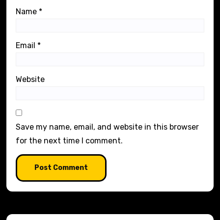
Name
*
Email
*
Website
Save my name, email, and website in this browser
for the next time I comment.