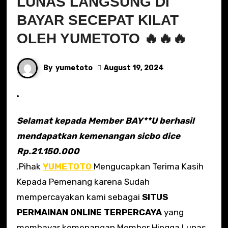
LUNAS LANGSUNG DI
BAYAR SECEPAT KILAT
OLEH YUMETOTO 🔥🔥🔥
By
yumetoto
August 19, 2024
Selamat kepada Member BAY**U berhasil
mendapatkan kemenangan sicbo dice
Rp.21.150.000
.Pihak
YUMETOTO
Mengucapkan Terima Kasih
Kepada Pemenang karena Sudah
mempercayakan kami sebagai
SITUS
PERMAINAN ONLINE TERPERCAYA
yang
membayar kemenangan Member Hingga Lunas.