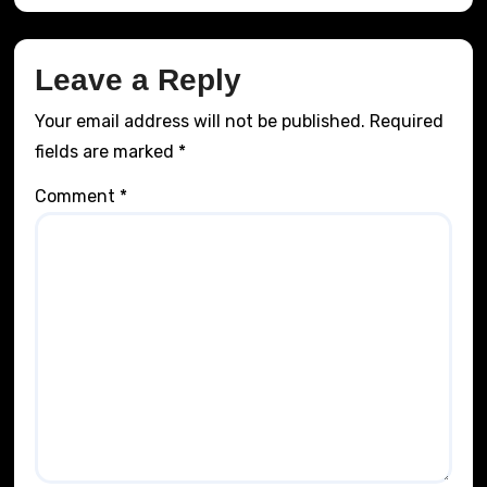
Leave a Reply
Your email address will not be published.
Required
fields are marked
*
Comment
*