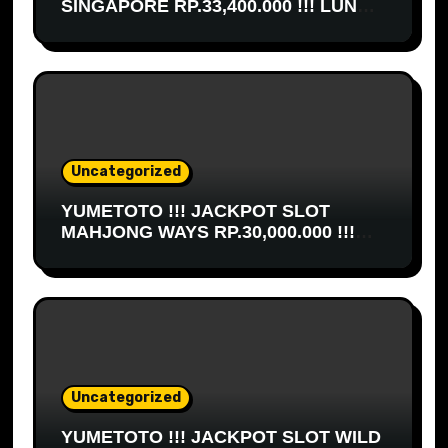
SINGAPORE RP.33,400.000 !!! LUNAS
LANGSUNG DI BAYAR SECEPAT
KILAT OLEH YUMETOTO 🔥🔥🔥
Uncategorized
YUMETOTO !!! JACKPOT SLOT
MAHJONG WAYS RP.30,000.000 !!!
LUNAS LANGSUNG DI BAYAR
SECEPAT KILAT OLEH YUMETOTO 🔥
🔥🔥
Uncategorized
YUMETOTO !!! JACKPOT SLOT WILD