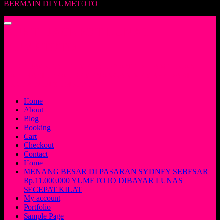
BERMAIN DI YUMETOTO
BUKTI JACKPOT LUNAS
YUMETOTO
BUKTI JACKPOT YUMETOTO YANG DI TAMPILKAN
DARI HASIL REAL KEMENANGAN MEMBER DARI
BERMAIN DI YUMETOTO
Home
About
Blog
Booking
Cart
Checkout
Contact
Home
MENANG BESAR DI PASARAN SYDNEY SEBESAR
Rp.11.000.000 YUMETOTO DIBAYAR LUNAS
SECEPAT KILAT
My account
Portfolio
Sample Page